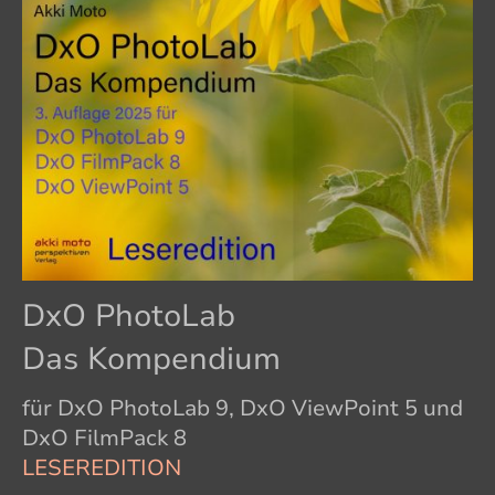
DxO PhotoLab
Das Kompendium
für DxO PhotoLab 9, DxO ViewPoint 5 und
DxO FilmPack 8
LESEREDITION