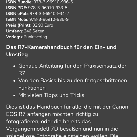
ISBN Bundle:
978-3-96910-936-6
ISBN PDF:
978-3-96910-933-5
ISBN ePub:
978-3-96910-934-2
ISBN Mobi:
978-3-96910-935-9
Preis (Print):
32,90 Euro
Umfang:
246 Seiten
Verlag:
dPunkt.verlag
Das R7-Kamerahandbuch für den Ein- und
Umstieg
Genaue Anleitung für den Praxiseinsatz der
R7
Von den Basics bis zu den fortgeschrittenen
Funktionen
Mit vielen Tipps und Tricks
Dies ist das Handbuch für alle, die mit der Canon
EOS R7 anfangen möchten, richtig zu
fotografieren, oder die bereits das
Vorgängermodell 7D besaßen und nun in die
spiegellose Fotografie einsteigen wollen. Die